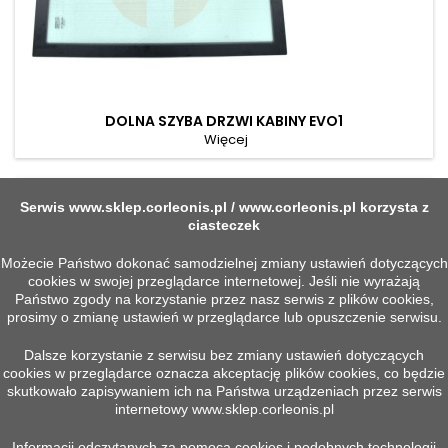
DOLNA SZYBA DRZWI KABINY EVO1
Więcej
Serwis
www.sklep.corleonis.pl
/
www.corleonis.pl
korzysta z
ciasteczek
Możecie Państwo dokonać samodzielnej zmiany ustawień dotyczących
cookies w swojej przeglądarce internetowej. Jeśli nie wyrażają
Państwo zgody na korzystanie przez nasz serwis z plików cookies,

Szybki podgląd
prosimy o zmianę ustawień w przeglądarce lub opuszczenie serwisu.
Dalsze korzystanie z serwisu bez zmiany ustawień dotyczących
cookies w przeglądarce oznacza akceptację plików cookies, co będzie
skutkowało zapisywaniem ich na Państwa urządzeniach przez serwis
internetowy
www.sklep.corleonis.pl
Informacji odczytanych za pomocą cookies i podobnych technologii