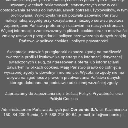
DOLNA PRZEDNIA SZYBA KABINY EVO1
używamy w celach reklamowych, statystycznych oraz w celu
Więcej
dostosowania serwisu do indywidualnych potrzeb użytkowników, w tym
profilowania. Wykorzystanie ich pozwala zapewnić Państwu
maksymalną wygodę przy korzystaniu z naszego serwisu poprzez
zapamiętanie Państwa preferencji i ustawień na naszych stronach.
Więcej informacji o zamieszczanych plikach cookies oraz o możliwości
POWRÓT DO GÓRY

zmiany ustawień przeglądarki i polityce przetwarzania danych znajdą
Państwo w polityce cookies i polityce prywatności.
Śledź nas na Facebooku
Akceptacja ustawień przeglądarki oznacza zgodę na możliwość
tworzenia profilu Użytkownika opartego na informacji dotyczącej
świadczonych usług, zainteresowania ofertą lub informacjami
zawartymi w plikach cookies. Mają Państwo prawo do cofnięcia

PRODUKTY
wyrażonej zgody w dowolnym momencie. Wycofanie zgody nie ma
wpływu na zgodność z prawem przetwarzania Państwa danych,
którego dokonano na podstawie udzielonej wcześniej zgody.

INFORMACJE
Zapraszamy do zapoznania się z treścią Polityki Prywatności oraz
Polityki Cookies.

TWOJE KONTO
Administratorem Państwa danych jest
Corleonis S.A.
ul. Kazimierska

150, 84-230 Rumia, NIP: 588-215-80-64 ,e-mail:
info@corleonis.pl
.
KONTAKT