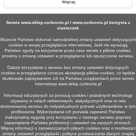
Więcej
Serwis
www.sklep.corleonis.pl
/
www.corleonis.pl
korzysta z
ciasteczek
Możecie Państwo dokonać samodzielnej zmiany ustawień dotyczących
cookies w swojej przeglądarce internetowej. Jeśli nie wyrażają
Państwo zgody na korzystanie przez nasz serwis z plików cookies,

Szybki podgląd
prosimy o zmianę ustawień w przeglądarce lub opuszczenie serwisu.
Dalsze korzystanie z serwisu bez zmiany ustawień dotyczących
cookies w przeglądarce oznacza akceptację plików cookies, co będzie
skutkowało zapisywaniem ich na Państwa urządzeniach przez serwis
internetowy
www.sklep.corleonis.pl
Informacji odczytanych za pomocą cookies i podobnych technologii
LINA WODZAKA KRÓTKA R38,5KN 7X80 Z
używamy w celach reklamowych, statystycznych oraz w celu
Więcej
dostosowania serwisu do indywidualnych potrzeb użytkowników, w tym
profilowania. Wykorzystanie ich pozwala zapewnić Państwu
maksymalną wygodę przy korzystaniu z naszego serwisu poprzez
zapamiętanie Państwa preferencji i ustawień na naszych stronach.
Więcej informacji o zamieszczanych plikach cookies oraz o możliwości
POWRÓT DO GÓRY

zmiany ustawień przeglądarki i polityce przetwarzania danych znajdą