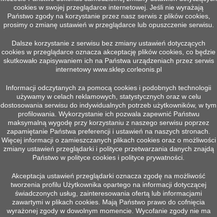
cookies w swojej przeglądarce internetowej. Jeśli nie wyrażają
Państwo zgody na korzystanie przez nasz serwis z plików cookies,

Szybki podgląd
prosimy o zmianę ustawień w przeglądarce lub opuszczenie serwisu.
Dalsze korzystanie z serwisu bez zmiany ustawień dotyczących
cookies w przeglądarce oznacza akceptację plików cookies, co będzie
skutkowało zapisywaniem ich na Państwa urządzeniach przez serwis
internetowy
www.sklep.corleonis.pl
Informacji odczytanych za pomocą cookies i podobnych technologii
ROLKA LINOWA D415 R7
używamy w celach reklamowych, statystycznych oraz w celu
Więcej
dostosowania serwisu do indywidualnych potrzeb użytkowników, w tym
profilowania. Wykorzystanie ich pozwala zapewnić Państwu
maksymalną wygodę przy korzystaniu z naszego serwisu poprzez
zapamiętanie Państwa preferencji i ustawień na naszych stronach.
Więcej informacji o zamieszczanych plikach cookies oraz o możliwości
POWRÓT DO GÓRY

zmiany ustawień przeglądarki i polityce przetwarzania danych znajdą
Państwo w polityce cookies i polityce prywatności.
Śledź nas na Facebooku
Akceptacja ustawień przeglądarki oznacza zgodę na możliwość
tworzenia profilu Użytkownika opartego na informacji dotyczącej
świadczonych usług, zainteresowania ofertą lub informacjami
zawartymi w plikach cookies. Mają Państwo prawo do cofnięcia

PRODUKTY
wyrażonej zgody w dowolnym momencie. Wycofanie zgody nie ma