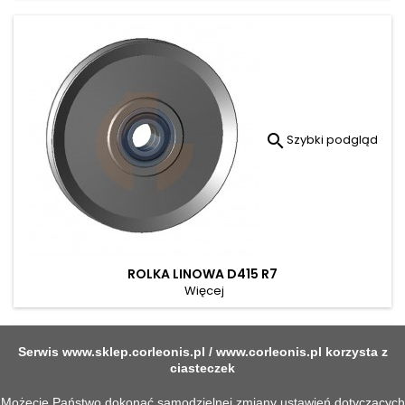

Szybki podgląd
ROLKA LINOWA D415 R7
Więcej
Serwis
www.sklep.corleonis.pl
/
www.corleonis.pl
korzysta z
ciasteczek
Możecie Państwo dokonać samodzielnej zmiany ustawień dotyczących