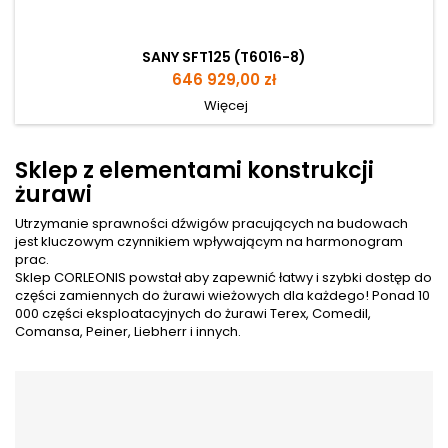
SANY SFT125 (T6016-8)
Cena
646 929,00 zł
Więcej
Sklep z elementami konstrukcji
żurawi
Utrzymanie sprawności dźwigów pracujących na budowach
jest kluczowym czynnikiem wpływającym na harmonogram
prac.
Sklep CORLEONIS powstał aby zapewnić łatwy i szybki dostęp do
części zamiennych do żurawi wieżowych dla każdego! Ponad 10
000 części eksploatacyjnych do żurawi Terex, Comedil,
Comansa, Peiner, Liebherr i innych.