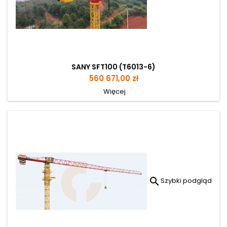
SANY SFT100 (T6013-6)
Cena
560 671,00 zł
Więcej

Szybki podgląd