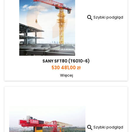

Szybki podgląd
SANY SFT80 (T6010-6)
Cena
530 481,00 zł
Więcej

Szybki podgląd