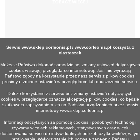
ZOBACZ WIĘCEJ
Serwis
www.sklep.corleonis.pl
/
www.corleonis.pl
korzysta z
ciasteczek
SZYBKA WYSYŁKA
Możecie Państwo dokonać samodzielnej zmiany ustawień dotyczących
cookies w swojej przeglądarce internetowej. Jeśli nie wyrażają
Produktów dostępnych w magazynie
Państwo zgody na korzystanie przez nasz serwis z plików cookies,
prosimy o zmianę ustawień w przeglądarce lub opuszczenie serwisu.
SERWIS
Dalsze korzystanie z serwisu bez zmiany ustawień dotyczących
cookies w przeglądarce oznacza akceptację plików cookies, co będzie
Możliwość wymiany przez serwis
skutkowało zapisywaniem ich na Państwa urządzeniach przez serwis
internetowy
www.sklep.corleonis.pl
Informacji odczytanych za pomocą cookies i podobnych technologii
WSPARCIE TECHNICZNE
używamy w celach reklamowych, statystycznych oraz w celu
Nasi specjaliści służą pomocą
dostosowania serwisu do indywidualnych potrzeb użytkowników, w tym
profilowania. Wykorzystanie ich pozwala zapewnić Państwu