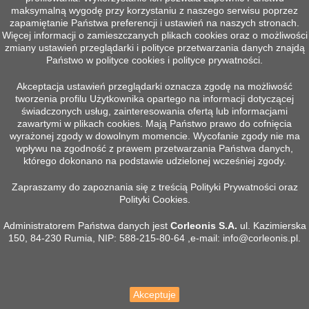
maksymalną wygodę przy korzystaniu z naszego serwisu poprzez
zapamiętanie Państwa preferencji i ustawień na naszych stronach.
BEZPIECZNE PŁATNOŚCI
Więcej informacji o zamieszczanych plikach cookies oraz o możliwości
Gwarancja bezpiecznych zakupów
zmiany ustawień przeglądarki i polityce przetwarzania danych znajdą
Państwo w polityce cookies i polityce prywatności.
Śledź nas na Facebooku
Akceptacja ustawień przeglądarki oznacza zgodę na możliwość
tworzenia profilu Użytkownika opartego na informacji dotyczącej
świadczonych usług, zainteresowania ofertą lub informacjami
zawartymi w plikach cookies. Mają Państwo prawo do cofnięcia

PRODUKTY
wyrażonej zgody w dowolnym momencie. Wycofanie zgody nie ma
wpływu na zgodność z prawem przetwarzania Państwa danych,
którego dokonano na podstawie udzielonej wcześniej zgody.

INFORMACJE
Zapraszamy do zapoznania się z treścią Polityki Prywatności oraz
Polityki Cookies.

TWOJE KONTO
Administratorem Państwa danych jest
Corleonis S.A.
ul. Kazimierska

150, 84-230 Rumia, NIP: 588-215-80-64 ,e-mail:
info@corleonis.pl
.
KONTAKT
Akceptuje