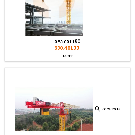
SANY SFT80
Preis
530.481,00
Mehr

Vorschau