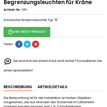
Begrenzungsleuchten für Kräne
Artikel-Nr.
OPL
Schwache Hindernisleuchte Typ "B"
help_outline
ASK ABOUT PRODUCT
Teilen
Sie sind sich bei einem Kauf nicht sicher? Konsultieren Sie
einen Spezialisten!
BESCHREIBUNG
ARTIKELDETAILS
Die Beleuchtung ist für die Installation an festen Objekten
vorgesehen, die aus Gründen der Sicherheit im Luftverkehr
markiert werden müssen, wie z. B. Turmdrehkräne.