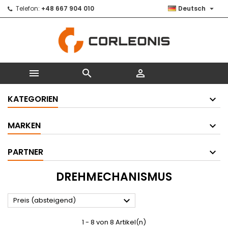

Telefon:
+48 667 904 010
Deutsch



KATEGORIEN
MARKEN
PARTNER
DREHMECHANISMUS

Preis (absteigend)
1 - 8 von 8 Artikel(n)