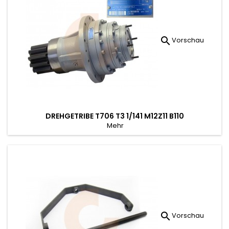

Vorschau
DREHGETRIBE T706 T3 1/141 M12Z11 B110
Mehr

Vorschau