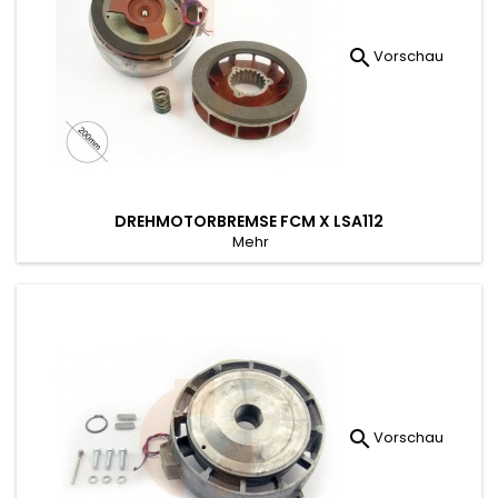

Vorschau
DREHMOTORBREMSE FCM X LSA112
Mehr

Vorschau