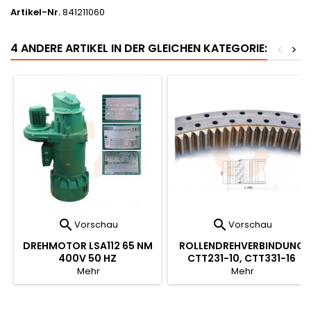
Artikel-Nr.
841211060
4 ANDERE ARTIKEL IN DER GLEICHEN KATEGORIE:
<
>


Vorschau
Vorschau
DREHMOTOR LSA112 65 NM
ROLLENDREHVERBINDUNG
400V 50 HZ
CTT231-10, CTT331-16
Mehr
Mehr