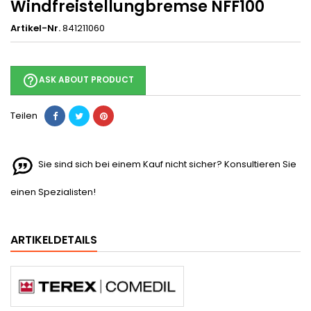
Windfreistellungbremse NFF100
Artikel-Nr.
841211060
help_outline
ASK ABOUT PRODUCT
Teilen
Sie sind sich bei einem Kauf nicht sicher? Konsultieren Sie
einen Spezialisten!
ARTIKELDETAILS