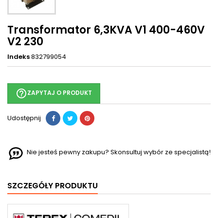
Transformator 6,3KVA V1 400-460V
V2 230
Indeks
832799054
help_outline
ZAPYTAJ O PRODUKT
Udostępnij
Nie jesteś pewny zakupu? Skonsultuj wybór ze specjalistą!
SZCZEGÓŁY PRODUKTU