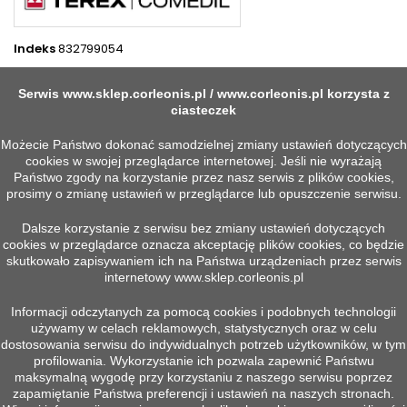
Indeks
832799054
4 INNYCH PRODUKTÓW W TEJ SAMEJ KATEGORII:
Serwis
www.sklep.corleonis.pl
/
www.corleonis.pl
korzysta z
>
ciasteczek
<
Możecie Państwo dokonać samodzielnej zmiany ustawień dotyczących
cookies w swojej przeglądarce internetowej. Jeśli nie wyrażają
Państwo zgody na korzystanie przez nasz serwis z plików cookies,
prosimy o zmianę ustawień w przeglądarce lub opuszczenie serwisu.
Dalsze korzystanie z serwisu bez zmiany ustawień dotyczących
cookies w przeglądarce oznacza akceptację plików cookies, co będzie
skutkowało zapisywaniem ich na Państwa urządzeniach przez serwis
internetowy
www.sklep.corleonis.pl
Informacji odczytanych za pomocą cookies i podobnych technologii
używamy w celach reklamowych, statystycznych oraz w celu


Szybki podgląd
Szybki podgląd
dostosowania serwisu do indywidualnych potrzeb użytkowników, w tym
MOSTEK PROSTOWNICZY
FALOWNIK OBROTU
profilowania. Wykorzystanie ich pozwala zapewnić Państwu
36MB80A 35A 800V
590P0110 + DCDR7_06
maksymalną wygodę przy korzystaniu z naszego serwisu poprzez
Więcej
Więcej
zapamiętanie Państwa preferencji i ustawień na naszych stronach.