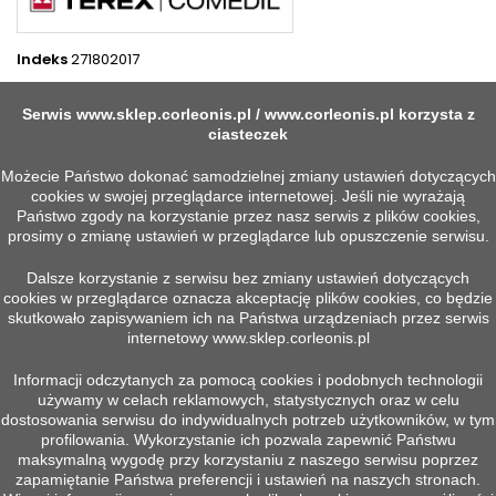
Indeks
271802017
4 INNYCH PRODUKTÓW W TEJ SAMEJ KATEGORII:
Serwis
www.sklep.corleonis.pl
/
www.corleonis.pl
korzysta z
>
ciasteczek
<
Możecie Państwo dokonać samodzielnej zmiany ustawień dotyczących
cookies w swojej przeglądarce internetowej. Jeśli nie wyrażają
Państwo zgody na korzystanie przez nasz serwis z plików cookies,
prosimy o zmianę ustawień w przeglądarce lub opuszczenie serwisu.
Dalsze korzystanie z serwisu bez zmiany ustawień dotyczących
cookies w przeglądarce oznacza akceptację plików cookies, co będzie
skutkowało zapisywaniem ich na Państwa urządzeniach przez serwis
internetowy
www.sklep.corleonis.pl
Informacji odczytanych za pomocą cookies i podobnych technologii
używamy w celach reklamowych, statystycznych oraz w celu


Szybki podgląd
Szybki podgląd
dostosowania serwisu do indywidualnych potrzeb użytkowników, w tym
PRZEKAŹNIK 345170240010
TRANSFORMATOR 1KVA V1
profilowania. Wykorzystanie ich pozwala zapewnić Państwu
400-460V V2 110V
Więcej
maksymalną wygodę przy korzystaniu z naszego serwisu poprzez
Więcej
zapamiętanie Państwa preferencji i ustawień na naszych stronach.