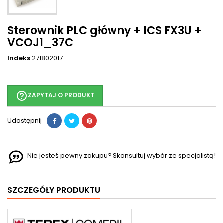
Sterownik PLC główny + ICS FX3U +
VCOJ1_37C
Indeks
271802017
help_outline
ZAPYTAJ O PRODUKT
Udostępnij
Nie jesteś pewny zakupu? Skonsultuj wybór ze specjalistą!
SZCZEGÓŁY PRODUKTU