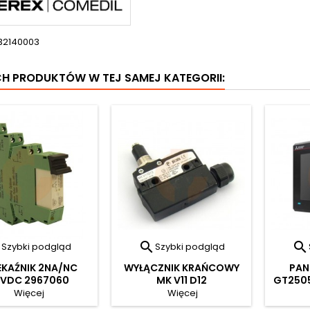
32140003
CH PRODUKTÓW W TEJ SAMEJ KATEGORII:



Szybki podgląd
Szybki podgląd
EKAŹNIK 2NA/NC
WYŁĄCZNIK KRAŃCOWY
PAN
VDC 2967060
MK V11 D12
GT2505
Więcej
Więcej