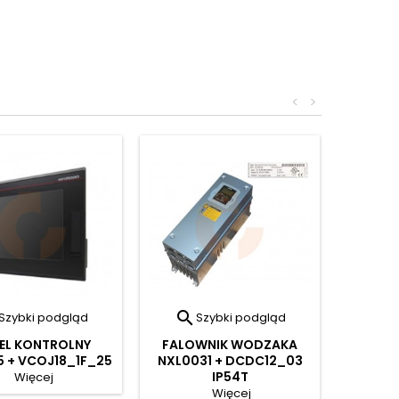
<
>

Szybki podgląd
Szybki podgląd
EL KONTROLNY
FALOWNIK WODZAKA
 + VCOJ18_1F_25
NXL0031 + DCDC12_03
IP54T
Więcej
Więcej