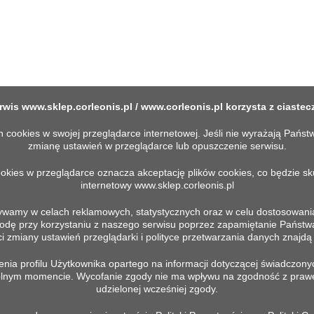
rwis
www.sklep.corleonis.pl
/
www.corleonis.pl
korzysta z ciastec
okies w swojej przeglądarce internetowej. Jeśli nie wyrażają Państw
zmianę ustawień w przeglądarce lub opuszczenie serwisu.
ookies w przeglądarce oznacza akceptację plików cookies, co będzie s
internetowy
www.sklep.corleonis.pl
ywamy w celach reklamowych, statystycznych oraz w celu dostosowania
 przy korzystaniu z naszego serwisu poprzez zapamiętanie Państwa pr
MACJE
TWOJE KONTO
 zmiany ustawień przeglądarki i polityce przetwarzania danych znajdą P
ia profilu Użytkownika opartego na informacji dotyczącej świadczonyc
Prywatności
Moje konto
wolnym momencie. Wycofanie zgody nie ma wpływu na zgodność z praw
in
udzielonej wcześniej zgody.