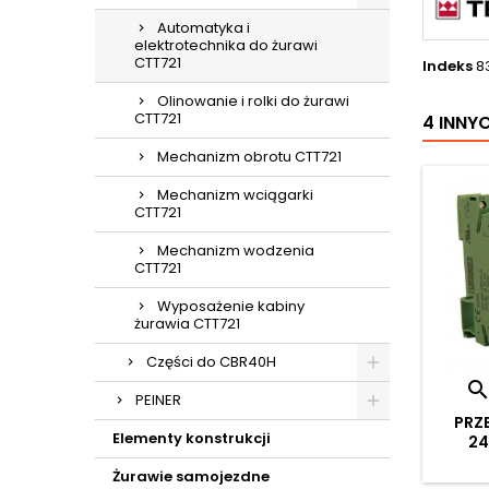
Automatyka i
elektrotechnika do żurawi
CTT721
Indeks
8
Olinowanie i rolki do żurawi
CTT721
4 INNY
Mechanizm obrotu CTT721
Mechanizm wciągarki
CTT721
Mechanizm wodzenia
CTT721
Wyposażenie kabiny
żurawia CTT721
Części do CBR40H
PEINER
PRZ
Elementy konstrukcji
24
Żurawie samojezdne