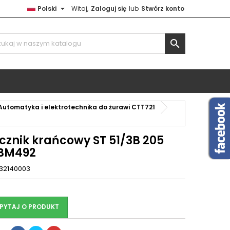

Polski
Witaj,
Zaloguj się
lub
Stwórz konto

Automatyka i elektrotechnika do żurawi CTT721
cznik krańcowy ST 51/3B 205
BM492
32140003
PYTAJ O PRODUKT