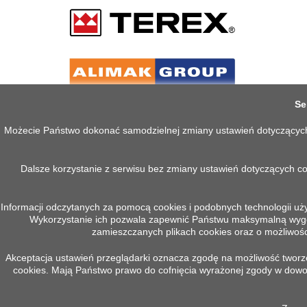
Se
Możecie Państwo dokonać samodzielnej zmiany ustawień dotyczących co
Dalsze korzystanie z serwisu bez zmiany ustawień dotyczących c
Informacji odczytanych za pomocą cookies i podobnych technologii uż
Wykorzystanie ich pozwala zapewnić Państwu maksymalną wygodę
PRODUKTY
INFOR
zamieszczanych plikach cookies oraz o możliwości
Akceptacja ustawień przeglądarki oznacza zgodę na możliwość tworzen
Promocje
Polityka 
cookies. Mają Państwo prawo do cofnięcia wyrażonej zgody w do
Nowe produkty
Regulam
Najczęściej kupowane
O nas