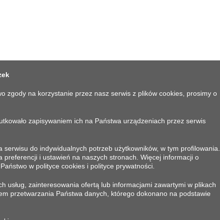
zek
o zgody na korzystanie przez nasz serwis z plików cookies, prosimy o
kutkowało zapisywaniem ich na Państwa urządzeniach przez serwis
 serwisu do indywidualnych potrzeb użytkowników, w tym profilowania.
eferencji i ustawień na naszych stronach. Więcej informacji o
KONTAKT
aństwo w polityce cookies i polityce prywatności.
h usług, zainteresowania ofertą lub informacjami zawartymi w plikach
Corleonis S.A.
em przetwarzania Państwa danych, którego dokonano na podstawie
84-230 Rumia, ul. Kazimierska 150
Telefon:
+48 667 904 010