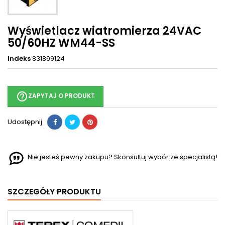
Wyświetlacz wiatromierza 24VAC
50/60HZ WM44-SS
Indeks
831899124
help_outline
ZAPYTAJ O PRODUKT
Udostępnij
Nie jesteś pewny zakupu? Skonsultuj wybór ze specjalistą!
SZCZEGÓŁY PRODUKTU