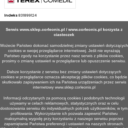
Indeks
831899124
4 INNYCH PRODUKTÓW W TEJ SAMEJ KATEGORII:
Serwis
www.sklep.corleonis.pl
/
www.corleonis.pl
korzysta z
>
ciasteczek
<
Możecie Państwo dokonać samodzielnej zmiany ustawień dotyczących
cookies w swojej przeglądarce internetowej. Jeśli nie wyrażają
Państwo zgody na korzystanie przez nasz serwis z plików cookies,
prosimy o zmianę ustawień w przeglądarce lub opuszczenie serwisu.
Dalsze korzystanie z serwisu bez zmiany ustawień dotyczących
cookies w przeglądarce oznacza akceptację plików cookies, co będzie
skutkowało zapisywaniem ich na Państwa urządzeniach przez serwis
internetowy
www.sklep.corleonis.pl
Informacji odczytanych za pomocą cookies i podobnych technologii
używamy w celach reklamowych, statystycznych oraz w celu


Szybki podgląd
Szybki podgląd
dostosowania serwisu do indywidualnych potrzeb użytkowników, w tym
TIMER LADR0
STYK POMOCNICZY
profilowania. Wykorzystanie ich pozwala zapewnić Państwu
LADN40
Więcej
maksymalną wygodę przy korzystaniu z naszego serwisu poprzez
Więcej
zapamiętanie Państwa preferencji i ustawień na naszych stronach.