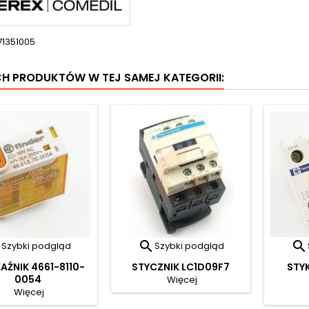
71351005
CH PRODUKTÓW W TEJ SAMEJ KATEGORII:



Szybki podgląd
Szybki podgląd
AŹNIK 4661-8110-
STYCZNIK LC1D09F7
STY
0054
Więcej
Więcej