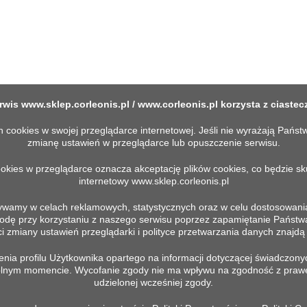
rwis
www.sklep.corleonis.pl
/
www.corleonis.pl
korzysta z ciastec
okies w swojej przeglądarce internetowej. Jeśli nie wyrażają Państw
zmianę ustawień w przeglądarce lub opuszczenie serwisu.
ookies w przeglądarce oznacza akceptację plików cookies, co będzie s
internetowy
www.sklep.corleonis.pl
ywamy w celach reklamowych, statystycznych oraz w celu dostosowania
 przy korzystaniu z naszego serwisu poprzez zapamiętanie Państwa pr
MACJE
TWOJE KONTO
 zmiany ustawień przeglądarki i polityce przetwarzania danych znajdą P
ia profilu Użytkownika opartego na informacji dotyczącej świadczonyc
Prywatności
Moje konto
wolnym momencie. Wycofanie zgody nie ma wpływu na zgodność z praw
in
udzielonej wcześniej zgody.