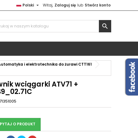

Polski
Witaj,
Zaloguj się
lub
Stwórz konto

Automatyka i elektrotechnika do żurawi CTT161
wnik wciągarki ATV71 +
9_02.71C
71351005
PYTAJ O PRODUKT