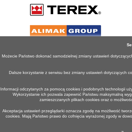
Se
Możecie Państwo dokonać samodzielnej zmiany ustawień dotyczących co
Dalsze korzystanie z serwisu bez zmiany ustawień dotyczących c
Informacji odczytanych za pomocą cookies i podobnych technologii uż
Wykorzystanie ich pozwala zapewnić Państwu maksymalną wygodę
PRODUKTY
INFOR
zamieszczanych plikach cookies oraz o możliwości
Akceptacja ustawień przeglądarki oznacza zgodę na możliwość tworzen
Promocje
Polityka 
cookies. Mają Państwo prawo do cofnięcia wyrażonej zgody w do
Nowe produkty
Regulam
Najczęściej kupowane
O nas