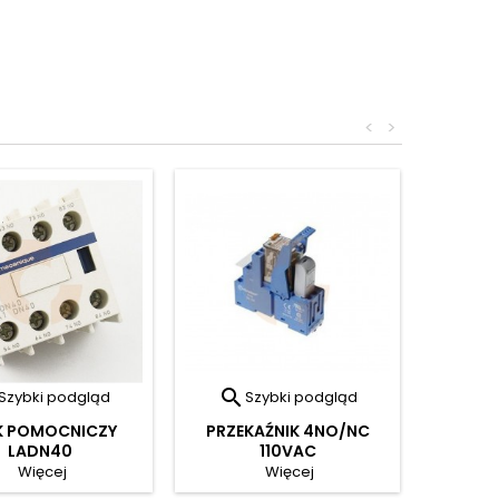
<
>

Szybki podgląd
Szybki podgląd
K POMOCNICZY
PRZEKAŹNIK 4NO/NC
LADN40
110VAC
Więcej
Więcej