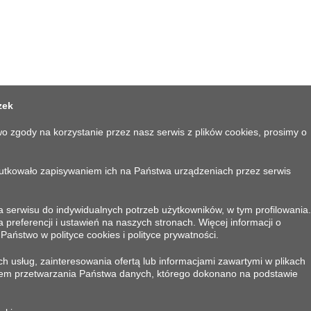
zek
o zgody na korzystanie przez nasz serwis z plików cookies, prosimy o
kutkowało zapisywaniem ich na Państwa urządzeniach przez serwis
 serwisu do indywidualnych potrzeb użytkowników, w tym profilowania.
eferencji i ustawień na naszych stronach. Więcej informacji o
KONTAKT
aństwo w polityce cookies i polityce prywatności.
h usług, zainteresowania ofertą lub informacjami zawartymi w plikach
Corleonis S.A.
em przetwarzania Państwa danych, którego dokonano na podstawie
84-230 Rumia, ul. Kazimierska 150
Telefon:
+48 667 904 010