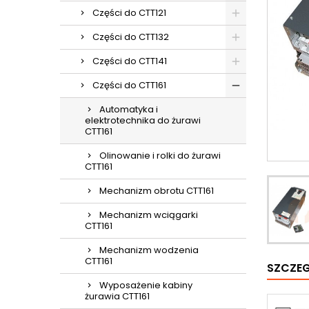
Części do CTT121
Części do CTT132
Części do CTT141
Części do CTT161
Automatyka i
elektrotechnika do żurawi
CTT161
Olinowanie i rolki do żurawi
CTT161
Mechanizm obrotu CTT161
Mechanizm wciągarki
CTT161
Mechanizm wodzenia
CTT161
SZCZE
Wyposażenie kabiny
żurawia CTT161