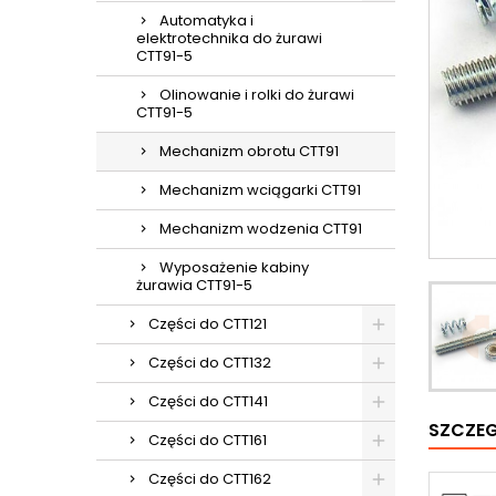
Automatyka i
elektrotechnika do żurawi
CTT91-5
Olinowanie i rolki do żurawi
CTT91-5
Mechanizm obrotu CTT91
Mechanizm wciągarki CTT91
Mechanizm wodzenia CTT91
Wyposażenie kabiny
żurawia CTT91-5
Części do CTT121
Części do CTT132
Części do CTT141
SZCZE
Części do CTT161
Części do CTT162