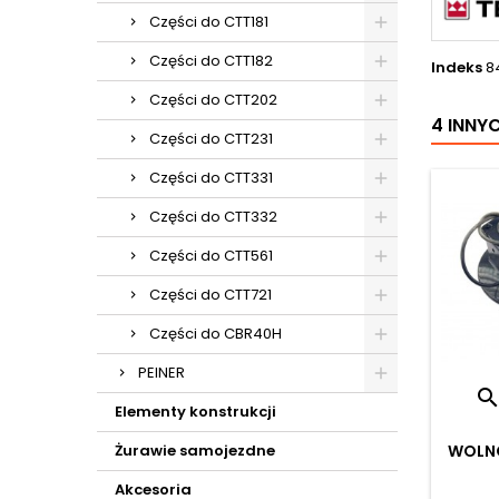
Części do CTT181
Części do CTT182
Indeks
8
Części do CTT202
4 INNY
Części do CTT231
Części do CTT331
Części do CTT332
Części do CTT561
Części do CTT721
Części do CBR40H
PEINER
Elementy konstrukcji
Żurawie samojezdne
WOLNO
Akcesoria