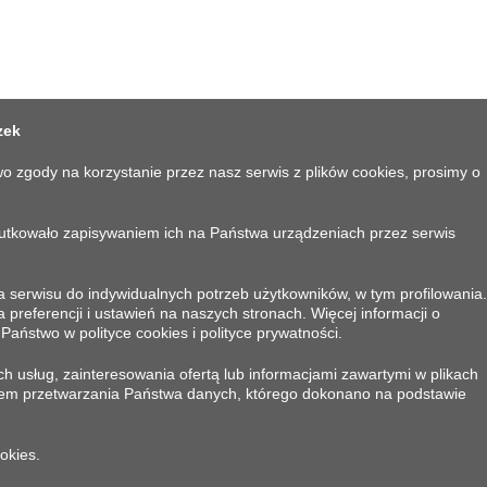
zek
o zgody na korzystanie przez nasz serwis z plików cookies, prosimy o
kutkowało zapisywaniem ich na Państwa urządzeniach przez serwis
 serwisu do indywidualnych potrzeb użytkowników, w tym profilowania.
eferencji i ustawień na naszych stronach. Więcej informacji o
KONTAKT
aństwo w polityce cookies i polityce prywatności.
h usług, zainteresowania ofertą lub informacjami zawartymi w plikach
Corleonis S.A.
em przetwarzania Państwa danych, którego dokonano na podstawie
84-230 Rumia, ul. Kazimierska 150
Telefon:
+48 667 904 010
okies.
E-mail:
sklep@corleonis.pl