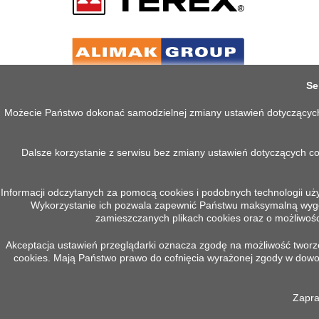
Se
Możecie Państwo dokonać samodzielnej zmiany ustawień dotyczących co
Dalsze korzystanie z serwisu bez zmiany ustawień dotyczących c
Informacji odczytanych za pomocą cookies i podobnych technologii uż
Wykorzystanie ich pozwala zapewnić Państwu maksymalną wygodę
PRODUKTY
INFOR
zamieszczanych plikach cookies oraz o możliwości
Akceptacja ustawień przeglądarki oznacza zgodę na możliwość tworzen
Promocje
Polityka 
cookies. Mają Państwo prawo do cofnięcia wyrażonej zgody w do
Nowe produkty
Regulam
Najczęściej kupowane
O nas
Zapra
Montaż klimatyzacji w żurawiu
RODO