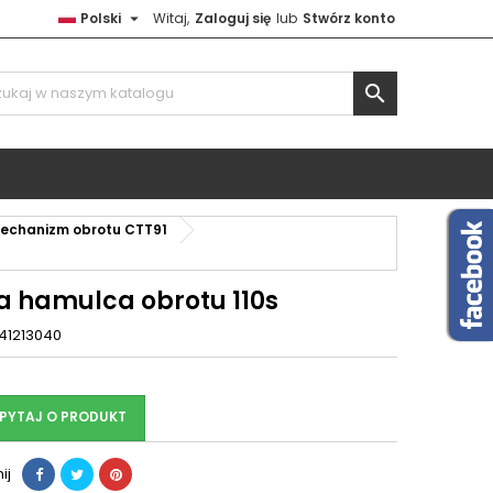

Polski
Witaj,
Zaloguj się
lub
Stwórz konto

echanizm obrotu CTT91
a hamulca obrotu 110s
41213040
PYTAJ O PRODUKT
ij