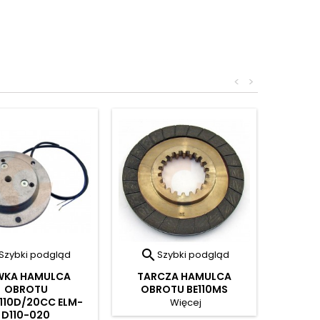
<
>

Szybki podgląd
Szybki podgląd
WKA HAMULCA
TARCZA HAMULCA
OBROTU
OBROTU BE110MS
B110D/20CC ELM-
Więcej
D110-020