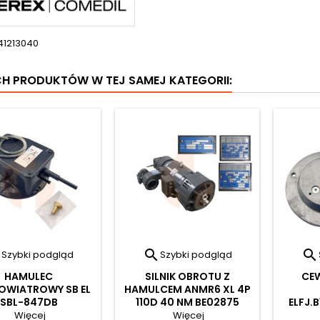
41213040
CH PRODUKTÓW W TEJ SAMEJ KATEGORII:



Szybki podgląd
Szybki podgląd
HAMULEC
SILNIK OBROTU Z
CE
WIATROWY SB EL
HAMULCEM ANMR6 XL 4P
SBL-847DB
110D 40 NM BE02875
ELFJ.
Więcej
Więcej