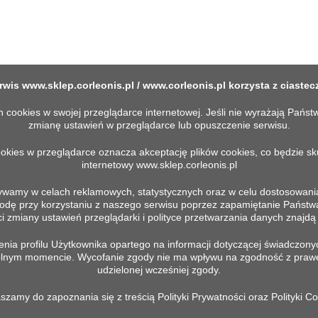
rwis
www.sklep.corleonis.pl
/
www.corleonis.pl
korzysta z ciastec
okies w swojej przeglądarce internetowej. Jeśli nie wyrażają Państw
zmianę ustawień w przeglądarce lub opuszczenie serwisu.
ookies w przeglądarce oznacza akceptację plików cookies, co będzie s
internetowy
www.sklep.corleonis.pl
ywamy w celach reklamowych, statystycznych oraz w celu dostosowania
 przy korzystaniu z naszego serwisu poprzez zapamiętanie Państwa pr
MACJE
TWOJE KONTO
 zmiany ustawień przeglądarki i polityce przetwarzania danych znajdą P
ia profilu Użytkownika opartego na informacji dotyczącej świadczonyc
Prywatności
Moje konto
wolnym momencie. Wycofanie zgody nie ma wpływu na zgodność z praw
in
udzielonej wcześniej zgody.
szamy do zapoznania się z treścią Polityki Prywatności oraz Polityki Co