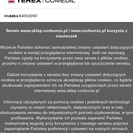
Indeks
841020101
2 INNYCH PRODUKTÓW W TEJ SAMEJ KATEGORII:
Serwis
www.sklep.corleonis.pl
/
www.corleonis.pl
korzysta z
>
ciasteczek
<
Możecie Państwo dokonać samodzielnej zmiany ustawień dotyczących
cookies w swojej przeglądarce internetowej. Jeśli nie wyrażają
Państwo zgody na korzystanie przez nasz serwis z plików cookies,
prosimy o zmianę ustawień w przeglądarce lub opuszczenie serwisu.
Dalsze korzystanie z serwisu bez zmiany ustawień dotyczących
cookies w przeglądarce oznacza akceptację plików cookies, co będzie
skutkowało zapisywaniem ich na Państwa urządzeniach przez serwis
internetowy
www.sklep.corleonis.pl
Informacji odczytanych za pomocą cookies i podobnych technologii
używamy w celach reklamowych, statystycznych oraz w celu


Szybki podgląd
Szybki podgląd
dostosowania serwisu do indywidualnych potrzeb użytkowników, w tym
MECHANIZM WCIĄGARKI
TARCZA HAMULCA
profilowania. Wykorzystanie ich pozwala zapewnić Państwu
37AFC50 F12 VECTOR
WCIĄGARKI K9D
maksymalną wygodę przy korzystaniu z naszego serwisu poprzez
Więcej
Więcej
zapamiętanie Państwa preferencji i ustawień na naszych stronach.