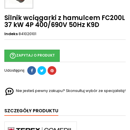
Silnik wciągarki z hamulcem FC200L
37 kW 4P 400/690V 50Hz K9D
Indeks
841020101
help_outline
ZAPYTAJ O PRODUKT
Udostępnij
Nie jesteś pewny zakupu? Skonsultuj wybór ze specjalistą!
SZCZEGÓŁY PRODUKTU