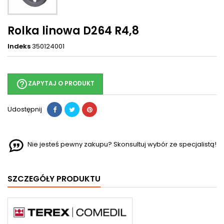
Rolka linowa D264 R4,8
Indeks
350124001
help_outline
ZAPYTAJ O PRODUKT
Udostępnij
Nie jesteś pewny zakupu? Skonsultuj wybór ze specjalistą!
SZCZEGÓŁY PRODUKTU