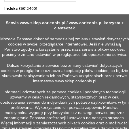
Indeks
350124001
4 INNYCH PRODUKTÓW W TEJ SAMEJ KATEGORII:
Serwis
www.sklep.corleonis.pl
/
www.corleonis.pl
korzysta z
>
ciasteczek
<
Możecie Państwo dokonać samodzielnej zmiany ustawień dotyczących
cookies w swojej przeglądarce internetowej. Jeśli nie wyrażają
Państwo zgody na korzystanie przez nasz serwis z plików cookies,
prosimy o zmianę ustawień w przeglądarce lub opuszczenie serwisu.
Dalsze korzystanie z serwisu bez zmiany ustawień dotyczących
cookies w przeglądarce oznacza akceptację plików cookies, co będzie
skutkowało zapisywaniem ich na Państwa urządzeniach przez serwis
internetowy
www.sklep.corleonis.pl
Informacji odczytanych za pomocą cookies i podobnych technologii
używamy w celach reklamowych, statystycznych oraz w celu


Szybki podgląd
Szybki podgląd
dostosowania serwisu do indywidualnych potrzeb użytkowników, w tym
ROLKA LINOWA D176 R3,7
LINA WODZAKA DŁUGA
profilowania. Wykorzystanie ich pozwala zapewnić Państwu
R32,2KN 7X96 Z
Więcej
maksymalną wygodę przy korzystaniu z naszego serwisu poprzez
Więcej
zapamiętanie Państwa preferencji i ustawień na naszych stronach.
Więcej informacji o zamieszczanych plikach cookies oraz o możliwości
zmiany ustawień przeglądarki i polityce przetwarzania danych znajdą