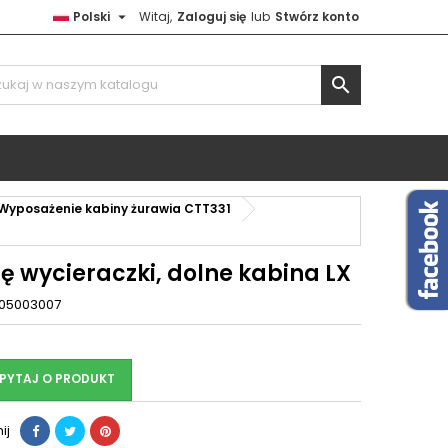

Polski
Witaj,
Zaloguj się
lub
Stwórz konto

Wyposażenie kabiny żurawia CTT331
ę wycieraczki, dolne kabina LX
05003007
PYTAJ O PRODUKT
ij