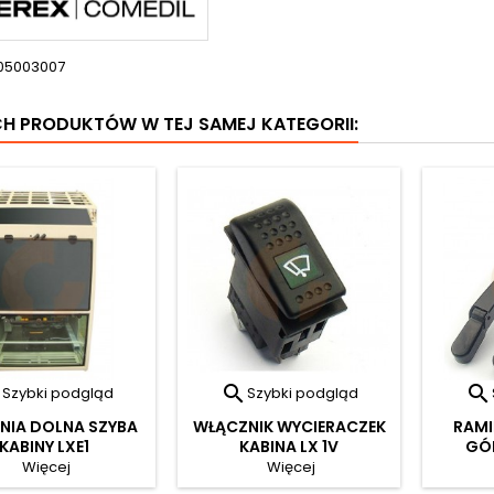
05003007
CH PRODUKTÓW W TEJ SAMEJ KATEGORII:



Szybki podgląd
Szybki podgląd
NIA DOLNA SZYBA
WŁĄCZNIK WYCIERACZEK
RAMI
KABINY LXE1
KABINA LX 1V
GÓR
Więcej
Więcej