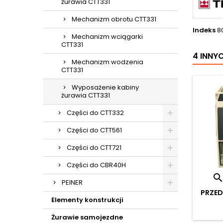
żurawia CTT331
Mechanizm obrotu CTT331
Indeks
8
Mechanizm wciągarki
CTT331
4 INNY
Mechanizm wodzenia
CTT331
Wyposażenie kabiny
żurawia CTT331
Części do CTT332
Części do CTT561
Części do CTT721
Części do CBR40H
PEINER
PRZED
Elementy konstrukcji
Żurawie samojezdne