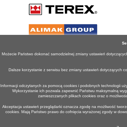
Se
Możecie Państwo dokonać samodzielnej zmiany ustawień dotyczących co
Dalsze korzystanie z serwisu bez zmiany ustawień dotyczących c
Informacji odczytanych za pomocą cookies i podobnych technologii uż
Wykorzystanie ich pozwala zapewnić Państwu maksymalną wygodę
PRODUKTY
INFOR
zamieszczanych plikach cookies oraz o możliwości
Akceptacja ustawień przeglądarki oznacza zgodę na możliwość tworzen
Promocje
Polityka 
cookies. Mają Państwo prawo do cofnięcia wyrażonej zgody w do
Nowe produkty
Regulam
Najczęściej kupowane
O nas