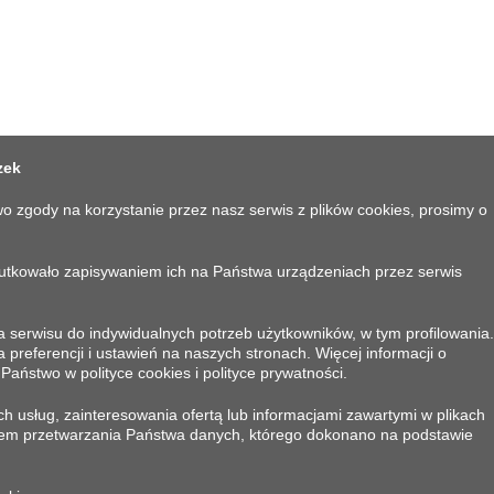
zek
o zgody na korzystanie przez nasz serwis z plików cookies, prosimy o
kutkowało zapisywaniem ich na Państwa urządzeniach przez serwis
 serwisu do indywidualnych potrzeb użytkowników, w tym profilowania.
eferencji i ustawień na naszych stronach. Więcej informacji o
KONTAKT
aństwo w polityce cookies i polityce prywatności.
h usług, zainteresowania ofertą lub informacjami zawartymi w plikach
Corleonis S.A.
em przetwarzania Państwa danych, którego dokonano na podstawie
84-230 Rumia, ul. Kazimierska 150
Telefon:
+48 667 904 010