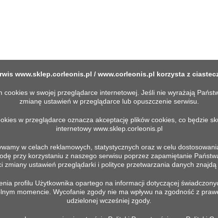
rwis
www.sklep.corleonis.pl
/
www.corleonis.pl
korzysta z ciastec
okies w swojej przeglądarce internetowej. Jeśli nie wyrażają Państw
zmianę ustawień w przeglądarce lub opuszczenie serwisu.
ookies w przeglądarce oznacza akceptację plików cookies, co będzie s
internetowy
www.sklep.corleonis.pl
ywamy w celach reklamowych, statystycznych oraz w celu dostosowania
 przy korzystaniu z naszego serwisu poprzez zapamiętanie Państwa pr
MACJE
TWOJE KONTO
 zmiany ustawień przeglądarki i polityce przetwarzania danych znajdą P
ia profilu Użytkownika opartego na informacji dotyczącej świadczonyc
Prywatności
Moje konto
wolnym momencie. Wycofanie zgody nie ma wpływu na zgodność z praw
in
udzielonej wcześniej zgody.