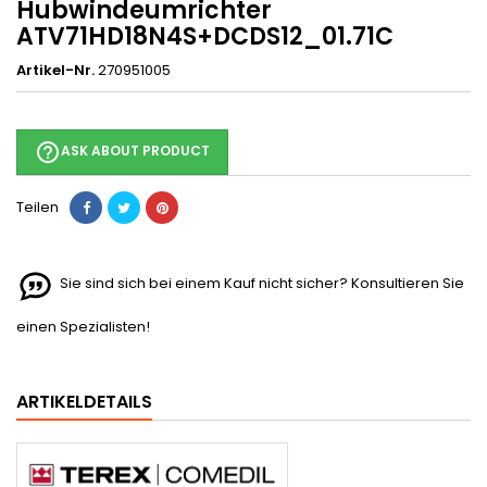
Hubwindeumrichter
ATV71HD18N4S+DCDS12_01.71C
Artikel-Nr.
270951005
help_outline
ASK ABOUT PRODUCT
Teilen
Sie sind sich bei einem Kauf nicht sicher? Konsultieren Sie
einen Spezialisten!
ARTIKELDETAILS