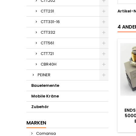
CTT202
CTT231
Artikel-N
CTT331-16
4 ANDER
CTT332
CTT561
CTT721
CBR40H
PEINER
Bauelemente
Mobile Kräne
Zubehör
ENDS
5000
MARKEN
Comansa