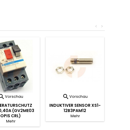
<
>


Vorschau
Vorschau
ERATURSCHUTZ
INDUKTIVER SENSOR XS1-
0,40A (GV2ME03
12B3PAM12
OPIS CRL)
Mehr
Mehr