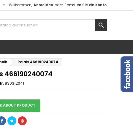

h
Willkommen,
Anmelden
oder
Erstellen Sie ein Konto

hnik
Relais 466190240074
is 466190240074
r.
830312041
K ABOUT PRODUCT