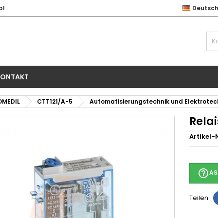
pl
Deutsc
KONTAKT
OMEDIL
CTT121/A-5
Automatisierungstechnik und Elektrotec
Rela
Artikel-N
help_outline
AS
Teilen