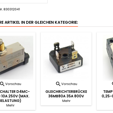
r.
830312041
E ARTIKEL IN DER GLEICHEN KATEGORIE:


Vorschau
Vorschau
CHALTER D4MC-
GLEICHRICHTERBRÜCKE
TEMP
 10A 250V (MAX.
36MB80A 35A 800V
0,25-
BELASTUNG)
Mehr
Mehr