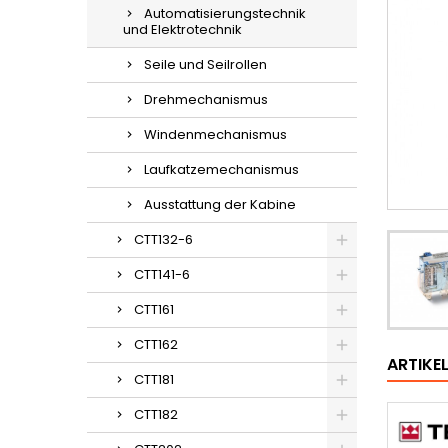
Automatisierungstechnik
und Elektrotechnik
Seile und Seilrollen
Drehmechanismus
Windenmechanismus
Laufkatzemechanismus
Ausstattung der Kabine
CTT132-6
CTT141-6
CTT161
CTT162
ARTIKE
CTT181
CTT182