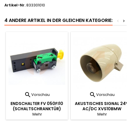
Artikel-Nr.
833301010
4 ANDERE ARTIKEL IN DER GLEICHEN KATEGORIE:
<
>


Vorschau
Vorschau
ENDSCHALTER FV 050FI10
AKUSTISCHES SIGNAL 24V
(SCHALTSCHRANKTÜR)
AC/DC XVS10BMW
Mehr
Mehr