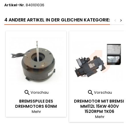
Artikel-Nr.
840101036
4 ANDERE ARTIKEL IN DER GLEICHEN KATEGORIE:
<
>


Vorschau
Vorschau
BREMSSPULE DES
DREHMOTOR MIT BREMSE
DREHMOTORS 60NM
MM112L 15KW 400V
1520RPM TK06
Mehr
Mehr