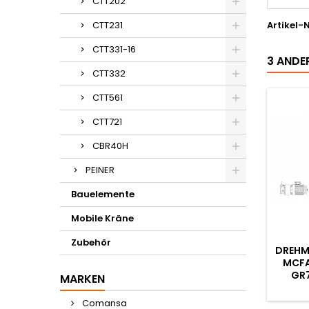
CTT202
CTT231
Artikel-N
CTT331-16
3 ANDER
CTT332
CTT561
CTT721
CBR40H
PEINER
Bauelemente
Mobile Kräne
Zubehör
DREHM
MCFA
GR
MARKEN
Comansa