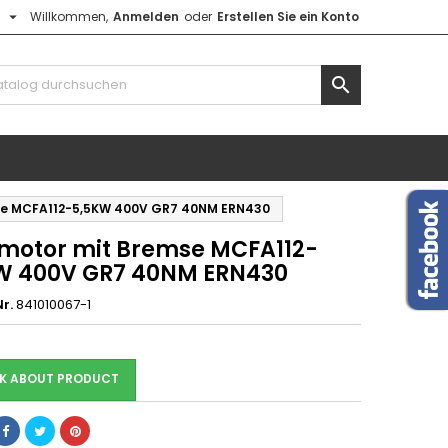

h
Willkommen,
Anmelden
oder
Erstellen Sie ein Konto

se MCFA112-5,5KW 400V GR7 40NM ERN430
motor mit Bremse MCFA112-
W 400V GR7 40NM ERN430
r.
841010067-1
K ABOUT PRODUCT