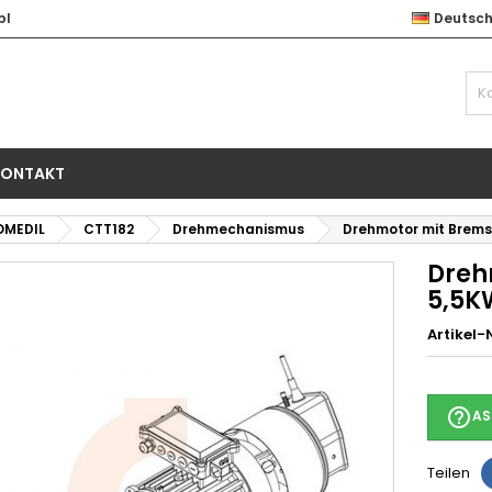
pl
Deutsc
KONTAKT
OMEDIL
CTT182
Drehmechanismus
Drehmotor mit Brem
Dreh
5,5K
Artikel-N
help_outline
AS
Teilen