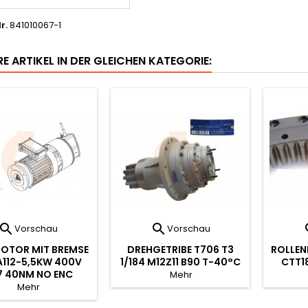
r.
841010067-1
E ARTIKEL IN DER GLEICHEN KATEGORIE:


Vorschau
Vorschau
OTOR MIT BREMSE
DREHGETRIBE T706 T3
ROLLEN
112-5,5KW 400V
1/184 M12Z11 B90 T-40°C
CTT1
7 40NM NO ENC
Mehr
Mehr