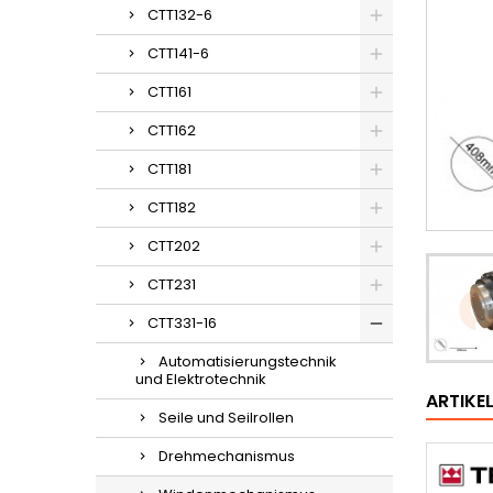
CTT132-6
CTT141-6
CTT161
CTT162
CTT181
CTT182
CTT202
CTT231
CTT331-16
Automatisierungstechnik
und Elektrotechnik
ARTIKE
Seile und Seilrollen
Drehmechanismus