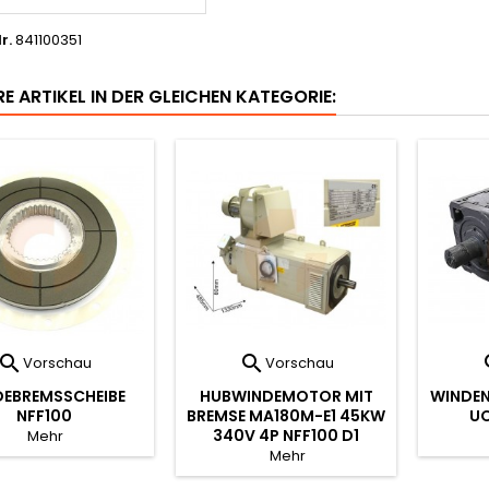
r.
841100351
E ARTIKEL IN DER GLEICHEN KATEGORIE:


Vorschau
Vorschau
DEBREMSSCHEIBE
HUBWINDEMOTOR MIT
WINDEN
NFF100
BREMSE MA180M-E1 45KW
UO
340V 4P NFF100 D1
Mehr
Mehr