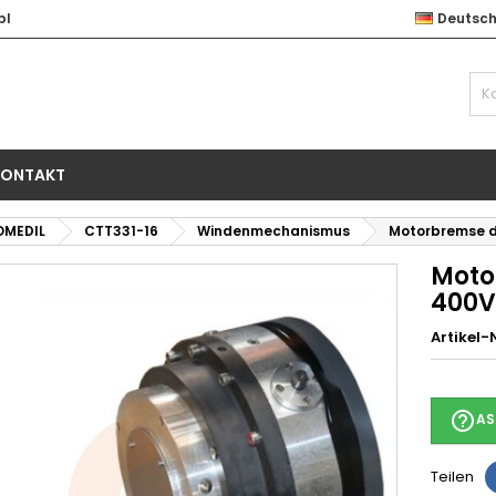
pl
Deutsc
KONTAKT
OMEDIL
CTT331-16
Windenmechanismus
Motorbremse 
Moto
400V
Artikel-N
help_outline
AS
Teilen