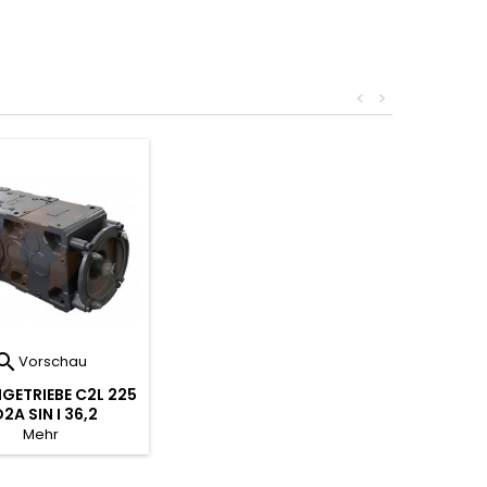
<
>

Vorschau
GETRIEBE C2L 225
2A SIN I 36,2
Mehr