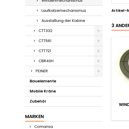
Windenmechanismus
Laufkatzemechanismus
Artikel-N
Ausstattung der Kabine
3 ANDER
CTT332
CTT561
CTT721
CBR40H
PEINER
Bauelemente
Mobile Kräne
Zubehör
WIN
MARKEN
Comansa