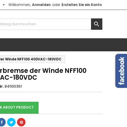

h
Willkommen,
Anmelden
oder
Erstellen Sie ein Konto

der Winde NFF100 400VAC-180VDC
rbremse der Winde NFF100
AC-180VDC
r.
841100351
K ABOUT PRODUCT