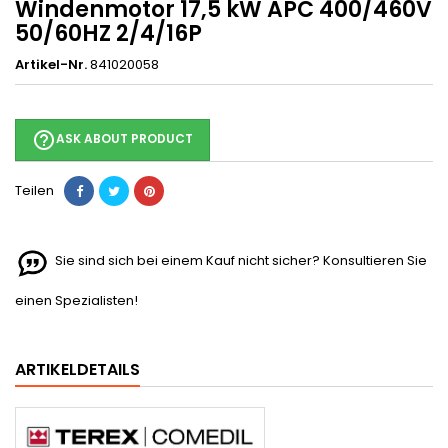
Windenmotor 17,5 kW APC 400/460V
50/60HZ 2/4/16P
Artikel-Nr.
841020058
help_outline
ASK ABOUT PRODUCT
Teilen
Sie sind sich bei einem Kauf nicht sicher? Konsultieren Sie
einen Spezialisten!
ARTIKELDETAILS